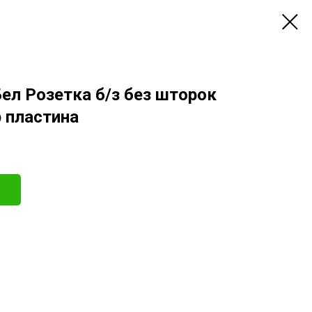
Бел Розетка б/з без шторок
р пластина