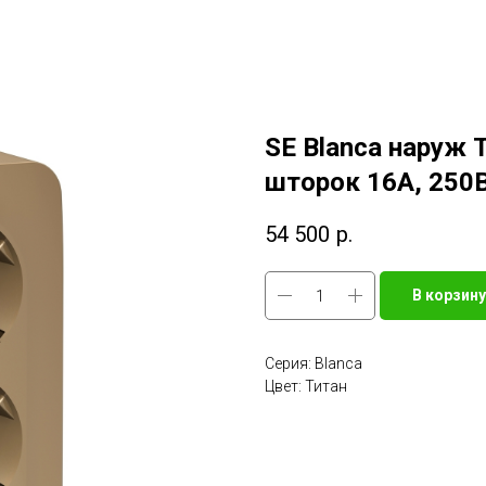
SE Blanca наруж Т
шторок 16А, 250В
54 500
р.
В корзину
Серия: Blanca
Цвет: Титан