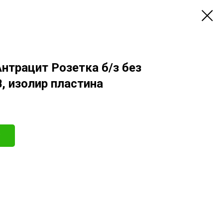
Антрацит Розетка б/з без
, изолир пластина