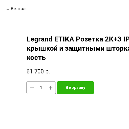
В каталог
Legrand ETIKA Розетка 2К+З I
крышкой и защитными шторка
кость
61 700
р.
В корзину