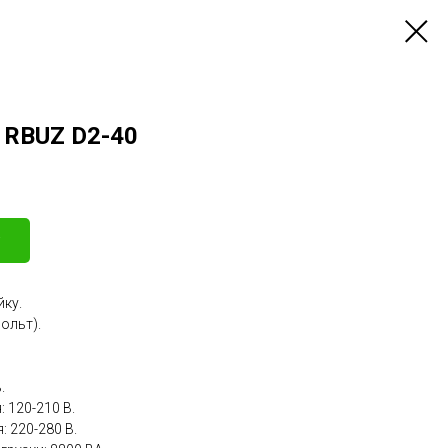
 RBUZ D2-40
йку.
Вольт).
.
 120-210 В.
 220-280 В.