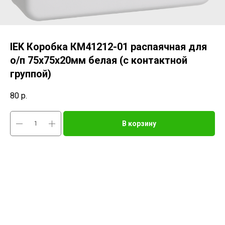
IEK Коробка КМ41212-01 распаячная для
о/п 75х75х20мм белая (с контактной
группой)
80
р.
В корзину