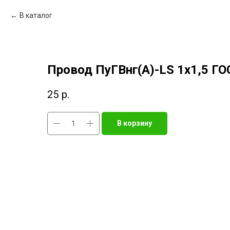
В каталог
Провод ПуГВнг(А)-LS 1х1,5 ГО
25
р.
В корзину