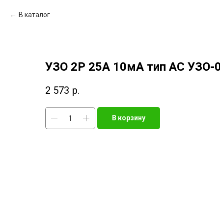
В каталог
УЗО 2Р 25А 10мА тип АС УЗО-
2 573
р.
В корзину