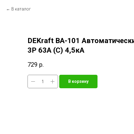
В каталог
DEKraft ВА-101 Автоматичес
3Р 63А (C) 4,5кА
729
р.
В корзину