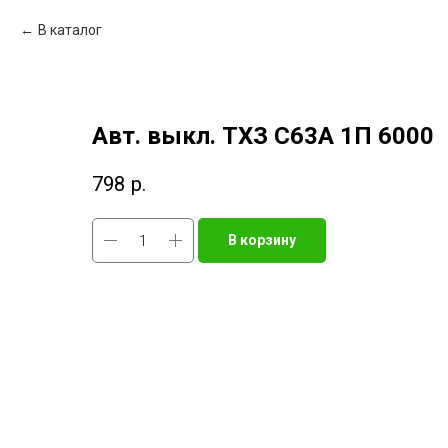
В каталог
Авт. выкл. TXЗ С63A 1П 6000
798
р.
В корзину