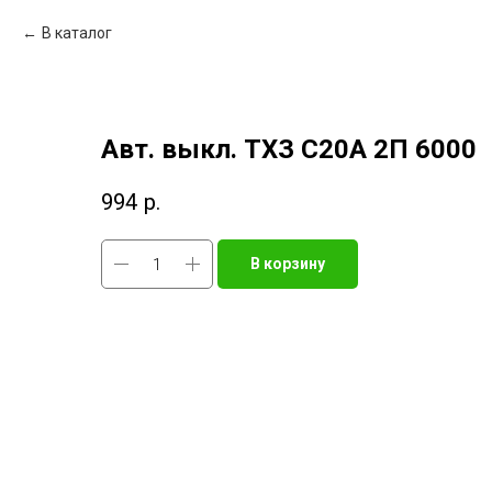
В каталог
Авт. выкл. TXЗ С20A 2П 6000
994
р.
В корзину